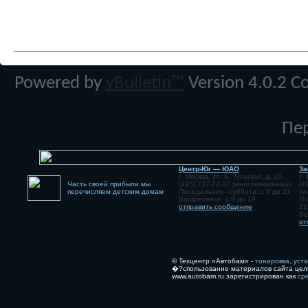
Powered by
vBulletin™
Version 4.0.2 Co
Пе
Центр-Юг — ЮАО
За
г. Москва, ул. Б. Тульская, д. 10
г.
Часть своей прибыли мы
(495) 737-72-37 (многоканальный)
(4
перечисляем детским домам
Понедельник—суббота: с 9 до 21
(м
Воскресенье: с 9 до 19
По
отправить сообщение
21
Во
от
© Техцентр «Автобам» -
тонировка, уст
�?спользование материалов сайта цел
www.autobam.ru зарегистрирован как
ср