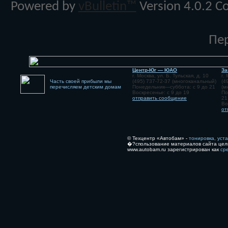
Powered by
vBulletin™
Version 4.0.2 Co
Пе
Центр-Юг — ЮАО
За
г. Москва, ул. Б. Тульская, д. 10
г.
Часть своей прибыли мы
(495) 737-72-37 (многоканальный)
(4
перечисляем детским домам
Понедельник—суббота: с 9 до 21
(м
Воскресенье: с 9 до 19
По
отправить сообщение
21
Во
от
© Техцентр «Автобам» -
тонировка, уст
�?спользование материалов сайта цел
www.autobam.ru зарегистрирован как
ср