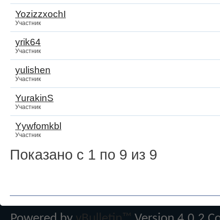
YozizzxochI
Участник
yrik64
Участник
yulishen
Участник
YurakinS
Участник
Yywfomkbl
Участник
Показано с 1 по 9 из 9
Powered by
vBulletin™
Version 4.0.2 Co