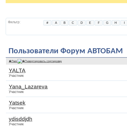
Пользователи
Фильтр
#
A
B
C
D
E
F
G
H
I
Пользователи Форум АВТОБАМ
�?мя
YALTA
Участник
Yana_Lazareva
Участник
Yatsek
Участник
ydisddjdh
Участник