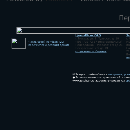
Пе
Центр-Юг — ЮАО
За
г. Москва, ул. Б. Тульская, д. 10
г.
Часть своей прибыли мы
(495) 737-72-37 (многоканальный)
(4
перечисляем детским домам
Понедельник—суббота: с 9 до 21
(м
Воскресенье: с 9 до 19
По
отправить сообщение
21
Во
от
© Техцентр «Автобам» -
тонировка, уст
�?спользование материалов сайта цел
www.autobam.ru зарегистрирован как
ср