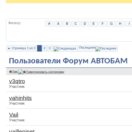
Пользователи
Фильтр
#
A
B
C
D
E
F
G
H
I
Последняя
Страница 1 из 3
1
2
3
Пользователи Форум АВТОБАМ
�?мя
v3qtro
Участник
vahinhits
Участник
Vail
Участник
vailleninet