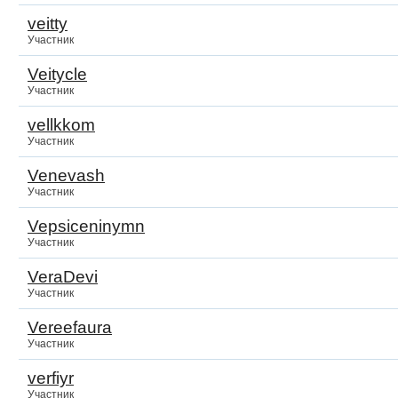
veitty
Участник
Veitycle
Участник
vellkkom
Участник
Venevash
Участник
Vepsiceninymn
Участник
VeraDevi
Участник
Vereefaura
Участник
verfiyr
Участник