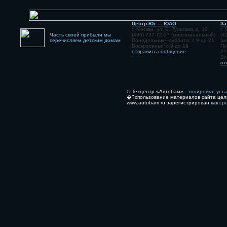
Центр-Юг — ЮАО
За
г. Москва, ул. Б. Тульская, д. 10
г.
Часть своей прибыли мы
(495) 737-72-37 (многоканальный)
(4
перечисляем детским домам
Понедельник—суббота: с 9 до 21
(м
Воскресенье: с 9 до 19
По
отправить сообщение
21
Во
от
© Техцентр «Автобам» -
тонировка, уст
�?спользование материалов сайта цел
www.autobam.ru зарегистрирован как
ср