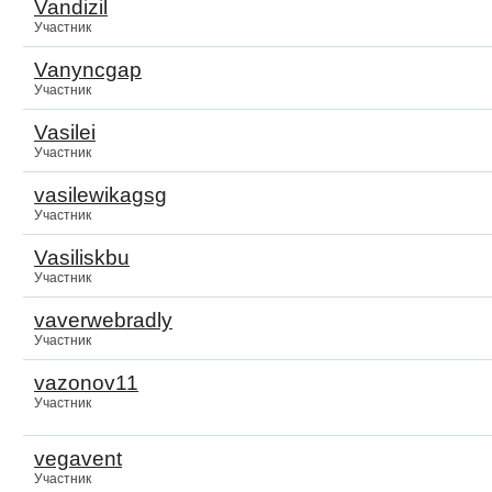
Vandizil
Участник
Vanyncgap
Участник
Vasilei
Участник
vasilewikagsg
Участник
Vasiliskbu
Участник
vaverwebradly
Участник
vazonov11
Участник
vegavent
Участник