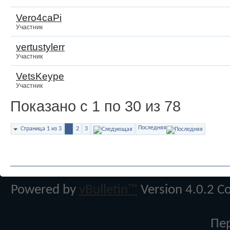
Vero4caPi
Участник
vertustylerr
Участник
VetsKeype
Участник
Показано с 1 по 30 из 78
Последняя
Страница 1 из 3
1
2
3
Powered by
vBulletin™
Version 4.0.2 Co
Пе