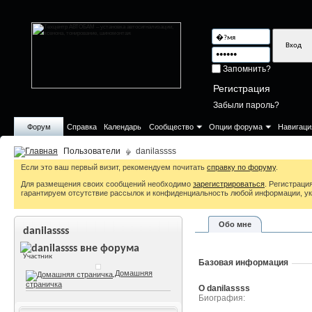
Запомнить?
Регистрация
Забыли пароль?
Форум
Справка
Календарь
Сообщество
Опции форума
Навигаци
Пользователи
danilassss
Если это ваш первый визит, рекомендуем почитать
справку по форуму
.
Для размещения своих сообщений необходимо
зарегистрироваться
. Регистрац
гарантируем отсутствие рассылок и конфиденциальность любой информации, ук
Обо мне
danilassss
Участник
Базовая информация
Домашняя
страничка
О danilassss
Биография