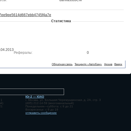
есы
danilassssCM
6187ee9ee5614d667ebb4745f4a7e
Статистика
.04.2013
Рефералы
0
Обратная связь
Техцентр «Автобам»
Архив
Вверх
Юг-2 — ЮАО
 1
г. Москва, ул. Большая Черемушкинская, д. 2А, стр. 3
ый)
(495) 212-14-59 (многоканальный)
21
Понедельник—суббота: с 9 до 21
Воскресенье: с 9 до 19
отправить сообщение