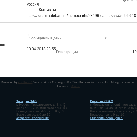
�?нтер
Россия
Контакты
https://forum.autobam.ru/member.php?3196-danilassss&s=9f0
0
Сообщений в день
0
ция
10.04.2013
23:55
Регистрация
10
Powered by
vBulletin™
Version 4.0.2 Copyright © 2026 vBulletin Solutions, Inc. All rights reserved.
Перевод:
zCarot
Запад — ЗАО
Север — СВАО
г. Москва, Твардовского, д. 8, к. 5
г. Москва, Анненский проезд, д.
(495) 727-27-19 (многоканальный)
(495) 785-24-35 (многоканальн
Понедельник—суббота: с 9 до 21
Понедельник—суббота: с 9 до 
Воскресенье: с 9 до 19
Воскресенье: с 9 до 19
отправить сообщение
отправить сообщение