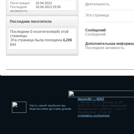
Регистрация
10.04.2013
Деятельность
Последняя
10.04.2013
23:55
активность
Эта страница
Последние посетители
Сообщений
Последние 0 посетителя(ей) этой
Сообщений
страницы:
Эта страница была посещена
4,206
Дополнительная информа
раз
Последняя активность
Центр-Юг — ЮАО
г. Москва, ул. Б. Тульская, д. 10
Часть своей прибыли мы
(495) 737-72-37 (многоканальный)
перечисляем детским домам
Понедельник—суббота: с 9 до 21
Воскресенье: с 9 до 19
отправить сообщение