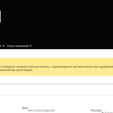
я
Услуги компании
ия на форуме занимает меньше минуты, подтверждается автоматически (без одобрени
азанной при регистрации.
Man
Местонахождение
Россия