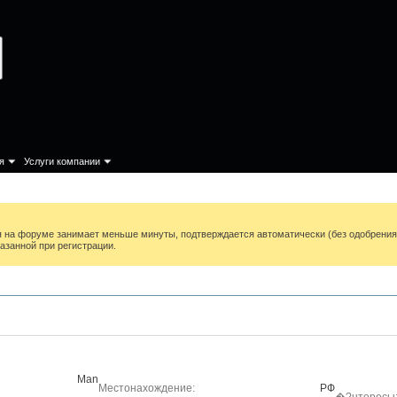
я
Услуги компании
ия на форуме занимает меньше минуты, подтверждается автоматически (без одобрени
азанной при регистрации.
Man
Местонахождение
РФ