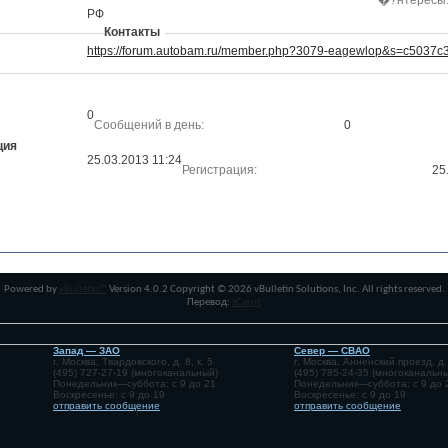
�?нтересы
РФ
Контакты
https://forum.autobam.ru/member.php?3079-eagewlop&s=c5037
0
Сообщений в день
0
ция
25.03.2013
11:24
Регистрация
25
Powered by
vBulletin™
Version 4.0.2 Copyright © 2026 vBulletin Solutions, Inc. All rights reserved.
Перевод:
zCarot
Запад — ЗАО
Север — СВАО
г. Москва, Твардовского, д. 8, к. 5
г. Москва, Анненский проезд, д.
(495) 727-27-19 (многоканальный)
(495) 785-24-35 (многоканальн
Понедельник—суббота: с 9 до 21
Понедельник—суббота: с 9 до 
Воскресенье: с 9 до 19
Воскресенье: с 9 до 19
отправить сообщение
отправить сообщение