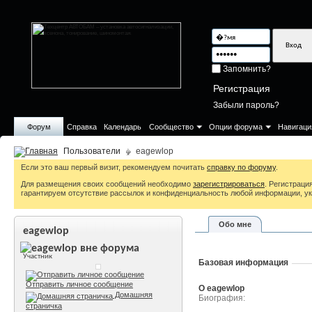
Запомнить?
Регистрация
Забыли пароль?
Форум
Справка
Календарь
Сообщество
Опции форума
Навигаци
Пользователи
eagewlop
Если это ваш первый визит, рекомендуем почитать
справку по форуму
.
Для размещения своих сообщений необходимо
зарегистрироваться
. Регистрац
гарантируем отсутствие рассылок и конфиденциальность любой информации, ук
Обо мне
eagewlop
Участник
Базовая информация
Отправить личное сообщение
О eagewlop
Домашняя
Биография
страничка