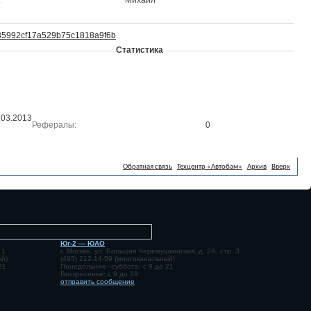
Михаил
c35992cf17a529b75c1818a9f6b
Статистика
.03.2013
Рефералы
0
Обратная связь
Техцентр «Автобам»
Архив
Вверх
Юг-2 — ЮАО
 1
г. Москва, ул. Большая Черемушкинская, д. 2А, стр. 3
ый)
(495) 212-14-59 (многоканальный)
21
Понедельник—суббота: с 9 до 21
Воскресенье: с 9 до 19
отправить сообщение