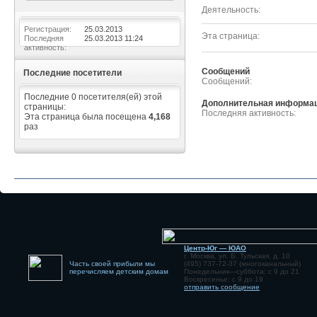
Деятельность
Регистрация
25.03.2013
Эта страница
Последняя
25.03.2013
11:24
активность
Сообщений
Последние посетители
Сообщений
Последние 0 посетителя(ей) этой
Дополнительная информа
страницы:
Последняя активность
Эта страница была посещена
4,168
раз
Центр-Юг — ЮАО
г. Москва, ул. Б. Тульская, д. 10
Часть своей прибыли мы
(495) 737-72-37 (многоканальный)
перечисляем детским домам
Понедельник—суббота: с 9 до 21
Воскресенье: с 9 до 19
отправить сообщение