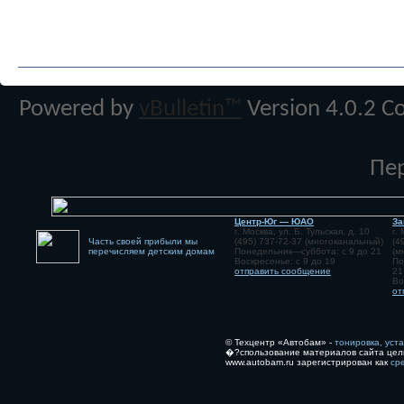
Powered by
vBulletin™
Version 4.0.2 Co
Пе
Центр-Юг — ЮАО
За
г. Москва, ул. Б. Тульская, д. 10
г.
Часть своей прибыли мы
(495) 737-72-37 (многоканальный)
(4
перечисляем детским домам
Понедельник—суббота: с 9 до 21
(м
Воскресенье: с 9 до 19
По
отправить сообщение
21
Во
от
© Техцентр «Автобам» -
тонировка, уст
�?спользование материалов сайта цел
www.autobam.ru зарегистрирован как
ср