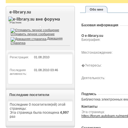
Обо мне
e-library.su
Участник
Базовая информация
Отправить личное сообщение
О e-library.su
Домашняя
Биография
страничка
Местонахождение
Регистрация
01.08.2010
�?нтересы
Последняя
01.08.2010
03:46
активность
Деятельность
Подпись
Последние посетители
Библиотека электронных кн
Последние 0 посетителя(ей) этой
Контакты
страницы:
Эта страница
Эта страница была посещена
4,997
https://forum.autobam.ru/m
раз