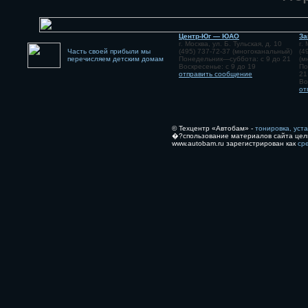
Центр-Юг — ЮАО
За
г. Москва, ул. Б. Тульская, д. 10
г.
Часть своей прибыли мы
(495) 737-72-37 (многоканальный)
(4
перечисляем детским домам
Понедельник—суббота: с 9 до 21
(м
Воскресенье: с 9 до 19
По
отправить сообщение
21
Во
от
© Техцентр «Автобам» -
тонировка, уст
�?спользование материалов сайта цел
www.autobam.ru зарегистрирован как
ср